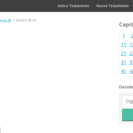
Antico Testamento
Nuovo Testamento
nesi 18
> Genesi 18 26
Capit
1
11
1
21
2
31
3
41
4
Deside