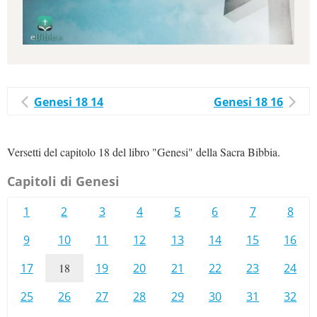
Genesi 18 14
Genesi 18 16
Versetti del capitolo 18 del libro "Genesi" della Sacra Bibbia.
Capitoli di Genesi
1
2
3
4
5
6
7
8
9
10
11
12
13
14
15
16
17
18
19
20
21
22
23
24
25
26
27
28
29
30
31
32