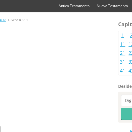
Antico Testamento
Nuovo Testamento
i 18
> Genesi 18 1
Capit
1
11
1
21
2
31
3
41
4
Desider