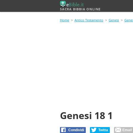
SACRA BIBBIA ONLINE
Home
>
Antico Testamento
>
Genesi
>
Genes
Genesi 18 1
Condividi
Twitta
Email