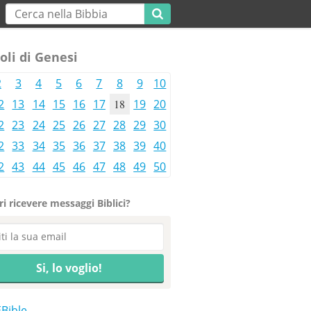
oli di Genesi
2
3
4
5
6
7
8
9
10
2
13
14
15
16
17
18
19
20
2
23
24
25
26
27
28
29
30
2
33
34
35
36
37
38
39
40
2
43
44
45
46
47
48
49
50
i ricevere messaggi Biblici?
EBible