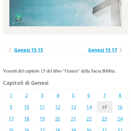
Genesi 15 15
Genesi 15 17
Versetti del capitolo 15 del libro "Genesi" della Sacra Bibbia.
Capitoli di Genesi
1
2
3
4
5
6
7
8
9
10
11
12
13
14
15
16
17
18
19
20
21
22
23
24
25
26
27
28
29
30
31
32