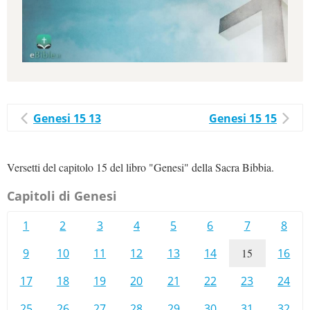
Genesi 15 13
Genesi 15 15
Versetti del capitolo 15 del libro "Genesi" della Sacra Bibbia.
Capitoli di Genesi
1
2
3
4
5
6
7
8
9
10
11
12
13
14
15
16
17
18
19
20
21
22
23
24
25
26
27
28
29
30
31
32