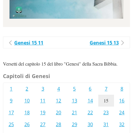
Genesi 15 11
Genesi 15 13
Versetti del capitolo 15 del libro "Genesi" della Sacra Bibbia.
Capitoli di Genesi
1
2
3
4
5
6
7
8
9
10
11
12
13
14
15
16
17
18
19
20
21
22
23
24
25
26
27
28
29
30
31
32