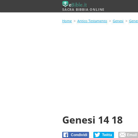
SACRA BIBBIA ONLINE
Home
>
Antico Testamento
>
Genesi
>
Genes
Genesi 14 18
Condividi
Twitta
Email