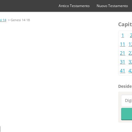
Antico Testamento
Nuovo Testamento
i 14
> Genesi 14 18
Capit
1
11
1
21
2
31
3
41
4
Desider