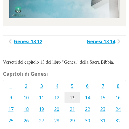
Genesi 13 12
Genesi 13 14
Versetti del capitolo 13 del libro "Genesi" della Sacra Bibbia.
Capitoli di Genesi
1
2
3
4
5
6
7
8
9
10
11
12
13
14
15
16
17
18
19
20
21
22
23
24
25
26
27
28
29
30
31
32