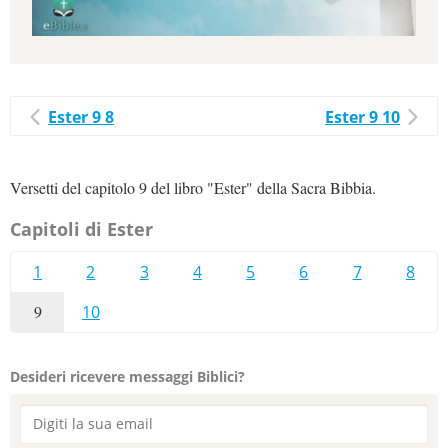
Ester 9 8
Ester 9 10
Versetti del capitolo 9 del libro "Ester" della Sacra Bibbia.
Capitoli di Ester
1
2
3
4
5
6
7
8
9
10
Desideri ricevere messaggi Biblici?