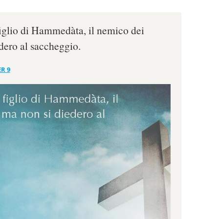
 figlio di Hammedàta, il nemico dei
dero al saccheggio.
ER 9