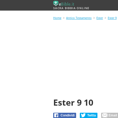
SACRA BIBBIA ONLINE
Home
>
Antico Testamento
>
Ester
>
Ester 9
Ester 9 10
Condividi
Twitta
Email