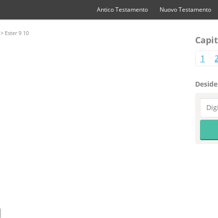
Antico Testamento
Nuovo Testamento
> Ester 9 10
Capit
1
Desider