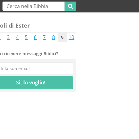
oli di Ester
2
3
4
5
6
7
8
9
10
i ricevere messaggi Biblici?