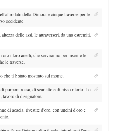
ell'altro lato della Dimora e cinque traverse per le
erso occidente.
ltezza delle assi, le attraverserà da una estremità
in oro i loro anelli, che serviranno per inserire le
he le traverse.
 che ti è stato mostrato sul monte.
 di porpora rossa, di scarlatto e di bisso ritorto. Lo
i, lavoro di disegnatore.
ne di acacia, rivestite d'oro, con uncini d'oro e
gento.
bie e là, nell'interno oltre il velo, introdurrai l'arca