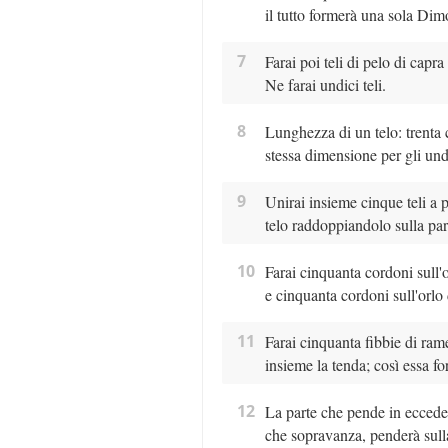
il tutto formerà una sola Dim
7
Farai poi teli di pelo di capra
Ne farai undici teli.
8
Lunghezza di un telo: trenta c
stessa dimensione per gli undi
9
Unirai insieme cinque teli a pa
telo raddoppiandolo sulla part
10
Farai cinquanta cordoni sull'o
e cinquanta cordoni sull'orlo 
11
Farai cinquanta fibbie di rame
insieme la tenda; così essa fo
12
La parte che pende in eccedenz
che sopravanza, penderà sull