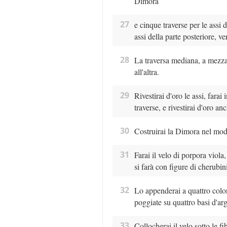
Dimora
27
e cinque traverse per le assi d
assi della parte posteriore, v
28
La traversa mediana, a mezza a
all'altra.
29
Rivestirai d'oro le assi, farai 
traverse, e rivestirai d'oro anc
30
Costruirai la Dimora nel modo
31
Farai il velo di porpora viola,
si farà con figure di cherubin
32
Lo appenderai a quattro colon
poggiate su quattro basi d'ar
33
Collocherai il velo sotto le fib