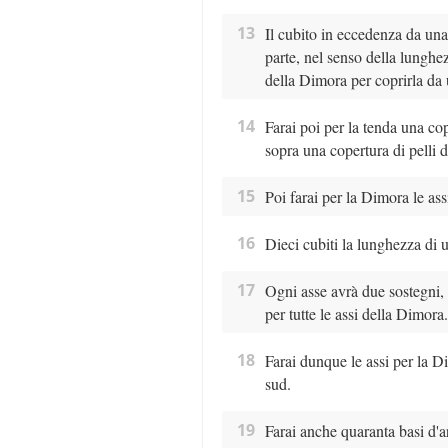
13
Il cubito in eccedenza da una 
parte, nel senso della lunghez
della Dimora per coprirla da u
14
Farai poi per la tenda una cop
sopra una copertura di pelli d
15
Poi farai per la Dimora le assi
16
Dieci cubiti la lunghezza di 
17
Ogni asse avrà due sostegni, c
per tutte le assi della Dimora.
18
Farai dunque le assi per la Di
sud.
19
Farai anche quaranta basi d'ar