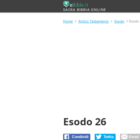
SACRA BIBBIA ONLINE
Home
>
Antico Testamento
>
Esodo
> Esodo
Esodo 26
Condividi
Twitta
Email