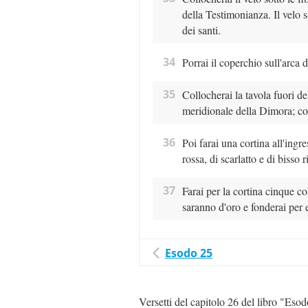
della Testimonianza. Il velo s
dei santi.
34
Porrai il coperchio sull'arca 
35
Collocherai la tavola fuori del
meridionale della Dimora; coll
36
Poi farai una cortina all'ingr
rossa, di scarlatto e di bisso 
37
Farai per la cortina cinque col
saranno d'oro e fonderai per 
Esodo 25
Versetti del capitolo 26 del libro "Eso