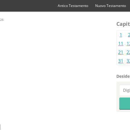
Antico Testamento
Nuovo Testamento
 26
Capit
1
11
1
21
2
31
3
Desider