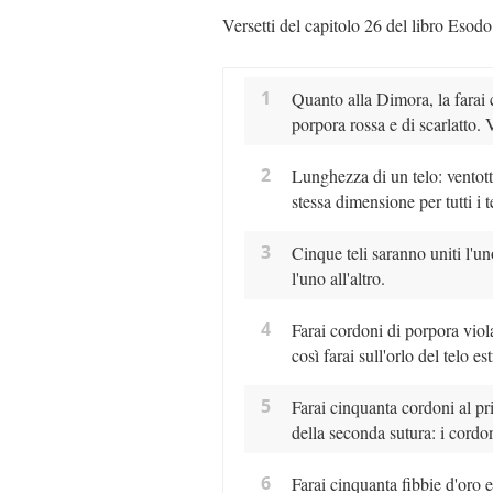
Versetti del capitolo 26 del libro Esodo
1
Quanto alla Dimora, la farai co
porpora rossa e di scarlatto. V
2
Lunghezza di un telo: ventotto
stessa dimensione per tutti i te
3
Cinque teli saranno uniti l'uno
l'uno all'altro.
4
Farai cordoni di porpora viola 
così farai sull'orlo del telo 
5
Farai cinquanta cordoni al pri
della seconda sutura: i cordon
6
Farai cinquanta fibbie d'oro e 