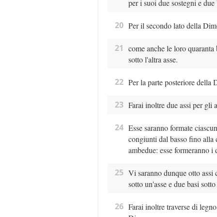
per i suoi due sostegni e due b
20
Per il secondo lato della Dimor
21
come anche le loro quaranta b
sotto l'altra asse.
22
Per la parte posteriore della 
23
Farai inoltre due assi per gli
24
Esse saranno formate ciascun
congiunti dal basso fino alla 
ambedue: esse formeranno i 
25
Vi saranno dunque otto assi c
sotto un'asse e due basi sotto 
26
Farai inoltre traverse di legno