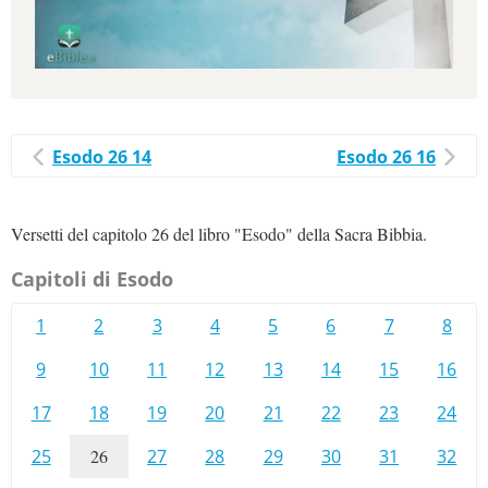
Esodo 26 14
Esodo 26 16
Versetti del capitolo 26 del libro "Esodo" della Sacra Bibbia.
Capitoli di Esodo
1
2
3
4
5
6
7
8
9
10
11
12
13
14
15
16
17
18
19
20
21
22
23
24
25
26
27
28
29
30
31
32