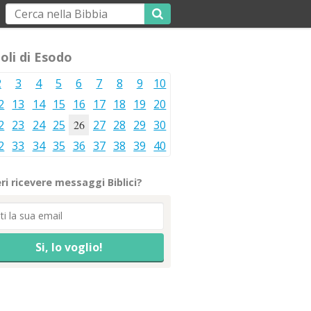
oli di Esodo
2
3
4
5
6
7
8
9
10
2
13
14
15
16
17
18
19
20
2
23
24
25
26
27
28
29
30
2
33
34
35
36
37
38
39
40
ri ricevere messaggi Biblici?