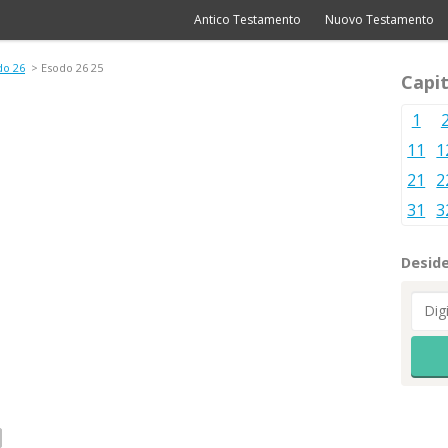
Antico Testamento
Nuovo Testamento
do 26
> Esodo 26 25
Capit
1
11
1
21
2
31
3
Deside