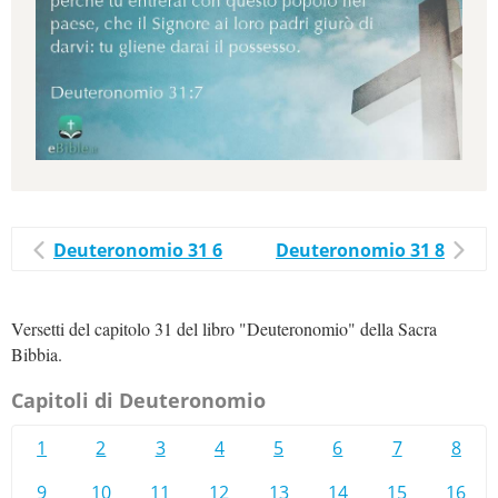
Deuteronomio 31 6
Deuteronomio 31 8
Versetti del capitolo 31 del libro "Deuteronomio" della Sacra
Bibbia.
Capitoli di Deuteronomio
1
2
3
4
5
6
7
8
9
10
11
12
13
14
15
16