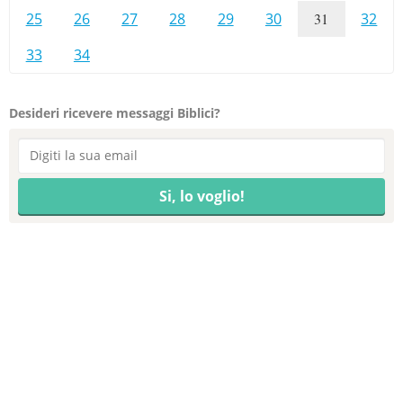
25
26
27
28
29
30
31
32
33
34
Desideri ricevere messaggi Biblici?