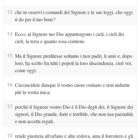
13
che tu osservi i comandi del Signore e le sue leggi, che oggi
ti do per il tuo bene?
14
Ecco, al Signore tuo Dio appartengono i cieli, i cieli dei
cieli, la terra e quanto essa contiene.
15
Ma il Signore predilesse soltanto i tuoi padri, li amò e, dopo
loro, ha scelto fra tutti i popoli la loro discendenza, cioè voi,
come oggi.
16
Circoncidete dunque il vostro cuore ostinato e non indurite
più la vostra nuca;
17
perché il Signore vostro Dio è il Dio degli dei, il Signore dei
signori, il Dio grande, forte e terribile, che non usa parzialità
e non accetta regali,
18
rende giustizia all'orfano e alla vedova, ama il forestiero e gli