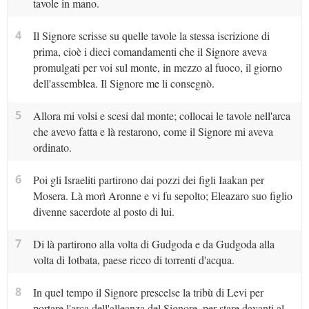
tavole in mano.
4
Il Signore scrisse su quelle tavole la stessa iscrizione di
prima, cioè i dieci comandamenti che il Signore aveva
promulgati per voi sul monte, in mezzo al fuoco, il giorno
dell'assemblea. Il Signore me li consegnò.
5
Allora mi volsi e scesi dal monte; collocai le tavole nell'arca
che avevo fatta e là restarono, come il Signore mi aveva
ordinato.
6
Poi gli Israeliti partirono dai pozzi dei figli Iaakan per
Mosera. Là morì Aronne e vi fu sepolto; Eleazaro suo figlio
divenne sacerdote al posto di lui.
7
Di là partirono alla volta di Gudgoda e da Gudgoda alla
volta di Iotbata, paese ricco di torrenti d'acqua.
8
In quel tempo il Signore prescelse la tribù di Levi per
portare l'arca dell'alleanza del Signore, per stare davanti al