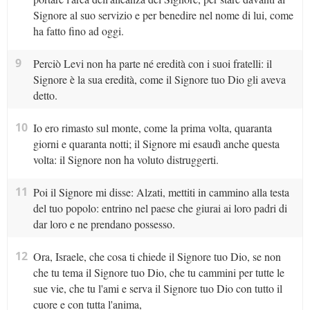
Signore al suo servizio e per benedire nel nome di lui, come
ha fatto fino ad oggi.
9
Perciò Levi non ha parte né eredità con i suoi fratelli: il
Signore è la sua eredità, come il Signore tuo Dio gli aveva
detto.
10
Io ero rimasto sul monte, come la prima volta, quaranta
giorni e quaranta notti; il Signore mi esaudì anche questa
volta: il Signore non ha voluto distruggerti.
11
Poi il Signore mi disse: Alzati, mettiti in cammino alla testa
del tuo popolo: entrino nel paese che giurai ai loro padri di
dar loro e ne prendano possesso.
12
Ora, Israele, che cosa ti chiede il Signore tuo Dio, se non
che tu tema il Signore tuo Dio, che tu cammini per tutte le
sue vie, che tu l'ami e serva il Signore tuo Dio con tutto il
cuore e con tutta l'anima,