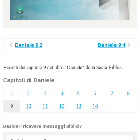
Daniele 9 2
Daniele 9 4
Versetti del capitolo 9 del libro "Daniele" della Sacra Bibbia.
Capitoli di Daniele
1
2
3
4
5
6
7
8
9
10
11
12
13
14
Desideri ricevere messaggi Biblici?