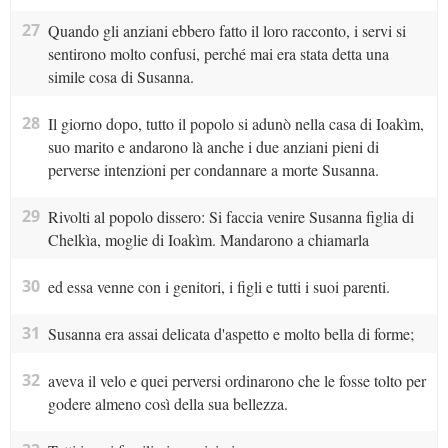
27
Quando gli anziani ebbero fatto il loro racconto, i servi si
sentirono molto confusi, perché mai era stata detta una
simile cosa di Susanna.
28
Il giorno dopo, tutto il popolo si adunò nella casa di Ioakìm,
suo marito e andarono là anche i due anziani pieni di
perverse intenzioni per condannare a morte Susanna.
29
Rivolti al popolo dissero: Si faccia venire Susanna figlia di
Chelkìa, moglie di Ioakìm. Mandarono a chiamarla
30
ed essa venne con i genitori, i figli e tutti i suoi parenti.
31
Susanna era assai delicata d'aspetto e molto bella di forme;
32
aveva il velo e quei perversi ordinarono che le fosse tolto per
godere almeno così della sua bellezza.