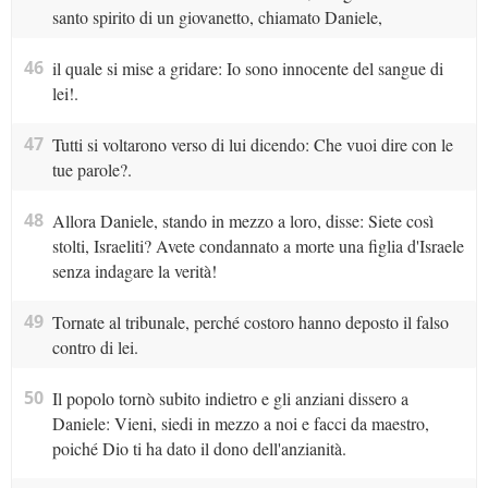
santo spirito di un giovanetto, chiamato Daniele,
46
il quale si mise a gridare: Io sono innocente del sangue di
lei!.
47
Tutti si voltarono verso di lui dicendo: Che vuoi dire con le
tue parole?.
48
Allora Daniele, stando in mezzo a loro, disse: Siete così
stolti, Israeliti? Avete condannato a morte una figlia d'Israele
senza indagare la verità!
49
Tornate al tribunale, perché costoro hanno deposto il falso
contro di lei.
50
Il popolo tornò subito indietro e gli anziani dissero a
Daniele: Vieni, siedi in mezzo a noi e facci da maestro,
poiché Dio ti ha dato il dono dell'anzianità.