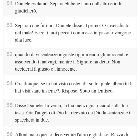
51
Daniele esclamò: Separateli bene l'uno dall'altro e io li
giudicherò.
52
Separati che furono, Daniele disse al primo: O invecchiato
nel male! Ecco, i tuoi peccati commessi in passato vengono
alla luce,
53
quando davi sentenze ingiuste opprimendo gli innocenti e
assolvendo i malvagi, mentre il Signore ha detto: Non
ucciderai il giusto e l'innocente.
54
Ora dunque, se tu hai visto costei, dì: sotto quale albero tu li
hai visti stare insieme?. Rispose: Sotto un lentisco.
55
Disse Daniele: In verità, la tua menzogna ricadrà sulla tua
testa. Gia l'angelo di Dio ha ricevuto da Dio la sentenza e ti
spaccherà in due.
56
Allontanato questo, fece venire l'altro e gli disse: Razza di