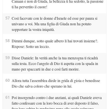
Canaan e non di Giuda, la bellezza ti ha sedotto, la passione
ti ha pervertito il cuore!
57
Così facevate con le donne d'Israele ed esse per paura si
univano a voi. Ma una figlia di Giuda non ha potuto
sopportare la vostra iniquità.
58
Dimmi dunque, sotto quale albero li hai trovati insieme?.
Rispose: Sotto un leccio.
59
Disse Daniele: In verità anche la tua menzogna ti ricadrà
sulla testa. Ecco l'angelo di Dio ti aspetta con la spada in
mano per spaccarti in due e così farti morire.
60
Allora tutta l'assemblea diede in grida di gioia e benedisse
Dio che salva coloro che sperano in lui.
61
Poi insorgendo contro i due anziani, ai quali Daniele aveva
fatto confessare con la loro bocca di aver deposto il falso,
fece loro subire la medesima pena alla quale volevano