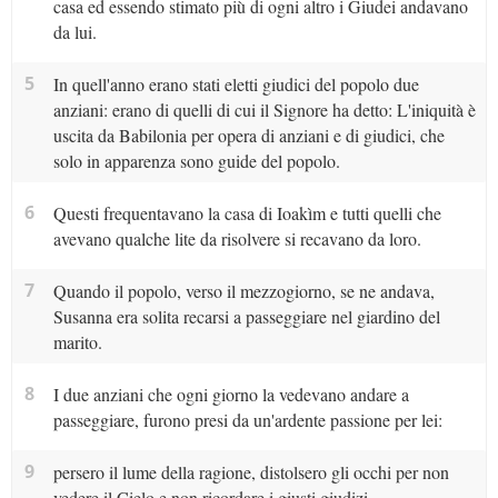
casa ed essendo stimato più di ogni altro i Giudei andavano
da lui.
5
In quell'anno erano stati eletti giudici del popolo due
anziani: erano di quelli di cui il Signore ha detto: L'iniquità è
uscita da Babilonia per opera di anziani e di giudici, che
solo in apparenza sono guide del popolo.
6
Questi frequentavano la casa di Ioakìm e tutti quelli che
avevano qualche lite da risolvere si recavano da loro.
7
Quando il popolo, verso il mezzogiorno, se ne andava,
Susanna era solita recarsi a passeggiare nel giardino del
marito.
8
I due anziani che ogni giorno la vedevano andare a
passeggiare, furono presi da un'ardente passione per lei:
9
persero il lume della ragione, distolsero gli occhi per non
vedere il Cielo e non ricordare i giusti giudizi.