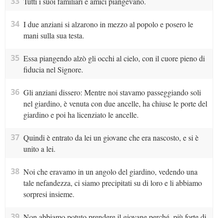
33
Tutti i suoi familiari e amici piangevano.
34
I due anziani si alzarono in mezzo al popolo e posero le
mani sulla sua testa.
35
Essa piangendo alzò gli occhi al cielo, con il cuore pieno di
fiducia nel Signore.
36
Gli anziani dissero: Mentre noi stavamo passeggiando soli
nel giardino, è venuta con due ancelle, ha chiuse le porte del
giardino e poi ha licenziato le ancelle.
37
Quindi è entrato da lei un giovane che era nascosto, e si è
unito a lei.
38
Noi che eravamo in un angolo del giardino, vedendo una
tale nefandezza, ci siamo precipitati su di loro e li abbiamo
sorpresi insieme.
39
Non abbiamo potuto prendere il giovane perché, più forte di