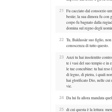
21
Fu cacciato dal consorzio uma
bestie; la sua dimora fu con g
corpo fu bagnato dalla rugiad
domina sul regno degli uomini
22
Tu, Baldassàr suo figlio, non 
conoscenza di tutto questo.
23
Anzi tu hai insolentito contro 
te i vasi del suo tempio e in e
le tue concubine: tu hai reso l
di legno, di pietra, i quali
hai glorificato Dio, nelle cui
vie.
24
Da lui fu allora mandata quel
25
di cui questa è la lettura: men