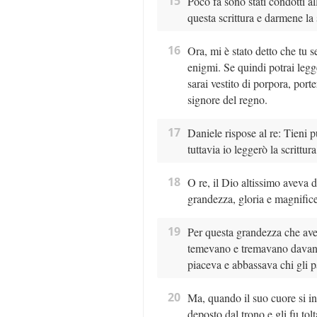
15
Poco fa sono stati condotti al
questa scrittura e darmene la
16
Ora, mi è stato detto che tu s
enigmi. Se quindi potrai legg
sarai vestito di porpora, porte
signore del regno.
17
Daniele rispose al re: Tieni pu
tuttavia io leggerò la scrittur
18
O re, il Dio altissimo aveva
grandezza, gloria e magnific
19
Per questa grandezza che aveva
temevano e tremavano davanti 
piaceva e abbassava chi gli p
20
Ma, quando il suo cuore si insu
deposto dal trono e gli fu tolt