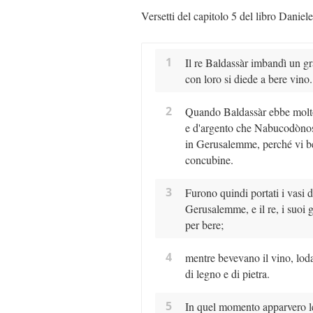
Versetti del capitolo 5 del libro Daniele
1
Il re Baldassàr imbandì un gr
con loro si diede a bere vino.
2
Quando Baldassàr ebbe molto 
e d'argento che Nabucodònoso
in Gerusalemme, perché vi bev
concubine.
3
Furono quindi portati i vasi d
Gerusalemme, e il re, i suoi 
per bere;
4
mentre bevevano il vino, lodav
di legno e di pietra.
5
In quel momento apparvero le