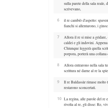
sulla parete della sala reale,
scrivevano,
6
il re cambiò d'aspetto: spaven
fianchi si allentarono, i ginoc
7
Allora il re si mise a gridare
caldei e gli indovini. Appena 
Chiunque leggerà quella scrit
porpora, porterà una collana d
8
Allora entrarono nella sala tu
scrittura né darne al re la spi
9
Il re Baldassàr rimase molto 
restarono sconcertati.
10
La regina, alle parole del re 
rivolta al re, gli disse: Re, v