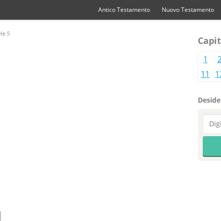
Antico Testamento
Nuovo Testamento
le 5
Capit
1
11
1
Desider