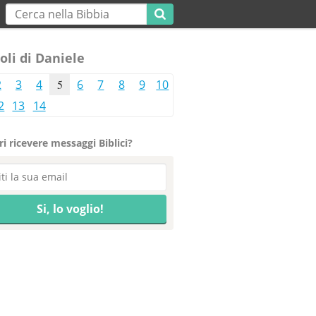
oli di Daniele
2
3
4
5
6
7
8
9
10
2
13
14
i ricevere messaggi Biblici?