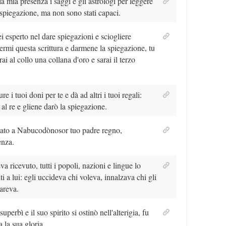
la mia presenza i saggi e gli astrologi per leggere
 spiegazione, ma non sono stati capaci.
ei esperto nel dare spiegazioni e sciogliere
ermi questa scrittura e darmene la spiegazione, tu
rai al collo una collana d'oro e sarai il terzo
re i tuoi doni per te e dà ad altri i tuoi regali:
a al re e gliene darò la spiegazione.
 dato a Nabucodònosor tuo padre regno,
enza.
 ricevuto, tutti i popoli, nazioni e lingue lo
a lui: egli uccideva chi voleva, innalzava chi gli
areva.
perbì e il suo spirito si ostinò nell'alterigia, fu
a la sua gloria.