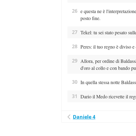
26
e questa ne è l'interpretazio
posto fine.
27
Tekel: tu sei stato pesato sul
28
Peres: il tuo regno è diviso e
29
Allora, per ordine di Baldass
d'oro al collo e con bando pu
30
In quella stessa notte Baldass
31
Dario il Medo ricevette il reg
Daniele 4