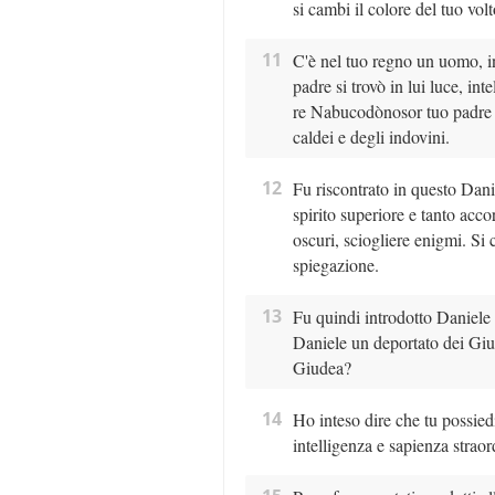
si cambi il colore del tuo volt
11
C'è nel tuo regno un uomo, in 
padre si trovò in lui luce, int
re Nabucodònosor tuo padre lo
caldei e degli indovini.
12
Fu riscontrato in questo Dani
spirito superiore e tanto acco
oscuri, sciogliere enigmi. Si
spiegazione.
13
Fu quindi introdotto Daniele a
Daniele un deportato dei Giud
Giudea?
14
Ho inteso dire che tu possiedi 
intelligenza e sapienza straor