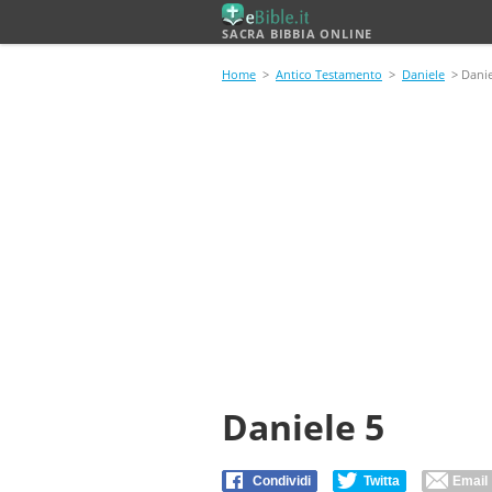
SACRA BIBBIA ONLINE
Home
>
Antico Testamento
>
Daniele
> Danie
Daniele 5
Condividi
Twitta
Email