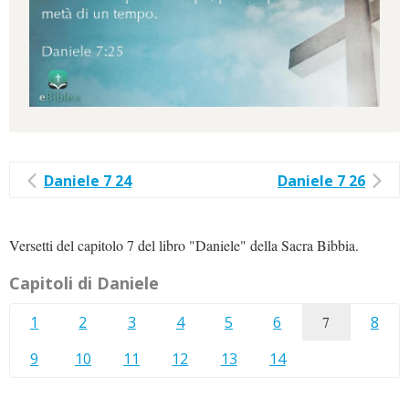
Daniele 7 24
Daniele 7 26
Versetti del capitolo 7 del libro "Daniele" della Sacra Bibbia.
Capitoli di Daniele
1
2
3
4
5
6
7
8
9
10
11
12
13
14