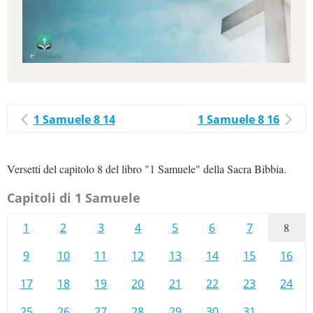
1 Samuele 8 14
1 Samuele 8 16
Versetti del capitolo 8 del libro "1 Samuele" della Sacra Bibbia.
Capitoli di 1 Samuele
1
2
3
4
5
6
7
8
9
10
11
12
13
14
15
16
17
18
19
20
21
22
23
24
25
26
27
28
29
30
31