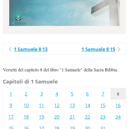
1 Samuele 8 13
1 Samuele 8 15
Versetti del capitolo 8 del libro "1 Samuele" della Sacra Bibbia.
Capitoli di 1 Samuele
1
2
3
4
5
6
7
8
9
10
11
12
13
14
15
16
17
18
19
20
21
22
23
24
25
26
27
28
29
30
31