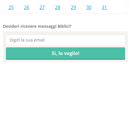
25
26
27
28
29
30
31
Desideri ricevere messaggi Biblici?