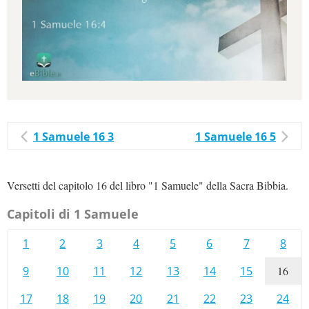
1 Samuele 16 3
1 Samuele 16 5
Versetti del capitolo 16 del libro "1 Samuele" della Sacra Bibbia.
Capitoli di 1 Samuele
1
2
3
4
5
6
7
8
9
10
11
12
13
14
15
16
17
18
19
20
21
22
23
24