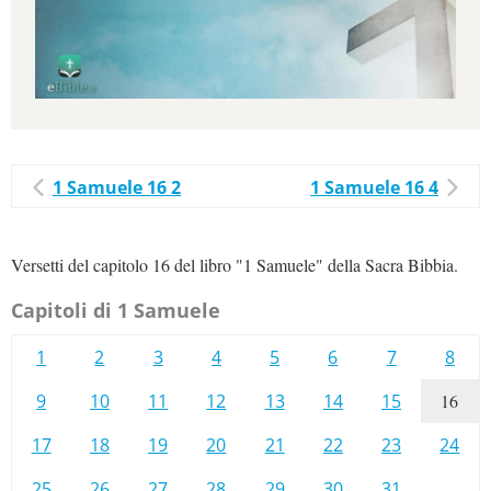
1 Samuele 16 2
1 Samuele 16 4
Versetti del capitolo 16 del libro "1 Samuele" della Sacra Bibbia.
Capitoli di 1 Samuele
1
2
3
4
5
6
7
8
9
10
11
12
13
14
15
16
17
18
19
20
21
22
23
24
25
26
27
28
29
30
31