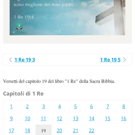
1 Re 19 3
1 Re 19 5
Versetti del capitolo 19 del libro "1 Re" della Sacra Bibbia.
Capitoli di 1 Re
1
2
3
4
5
6
7
8
9
10
11
12
13
14
15
16
17
18
19
20
21
22