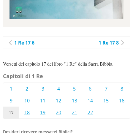
1 Re 17 6
1 Re 17 8
Versetti del capitolo 17 del libro "1 Re" della Sacra Bibbia.
Capitoli di 1 Re
1
2
3
4
5
6
7
8
9
10
11
12
13
14
15
16
17
18
19
20
21
22
Desideri ricevere messaggi Biblici?