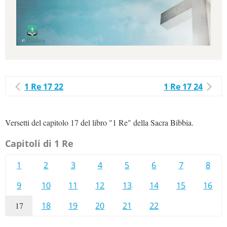
1 Re 17 22
1 Re 17 24
Versetti del capitolo 17 del libro "1 Re" della Sacra Bibbia.
Capitoli di 1 Re
1
2
3
4
5
6
7
8
9
10
11
12
13
14
15
16
17
18
19
20
21
22