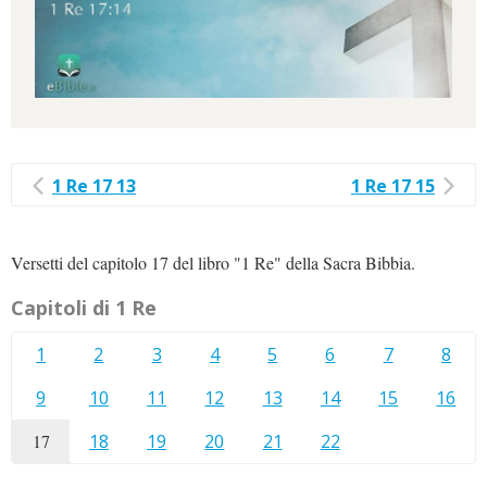
1 Re 17 13
1 Re 17 15
Versetti del capitolo 17 del libro "1 Re" della Sacra Bibbia.
Capitoli di 1 Re
1
2
3
4
5
6
7
8
9
10
11
12
13
14
15
16
17
18
19
20
21
22