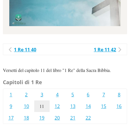
1 Re 11 40
1 Re 11 42
Versetti del capitolo 11 del libro "1 Re" della Sacra Bibbia.
Capitoli di 1 Re
1
2
3
4
5
6
7
8
9
10
11
12
13
14
15
16
17
18
19
20
21
22