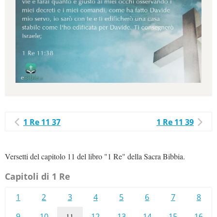
1 Re 11 37
1 Re 11 39
Versetti del capitolo 11 del libro "1 Re" della Sacra Bibbia.
Capitoli di 1 Re
1
2
3
4
5
6
7
8
9
10
11
12
13
14
15
16