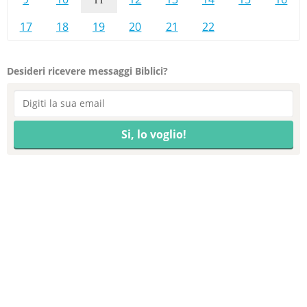
17
18
19
20
21
22
Desideri ricevere messaggi Biblici?