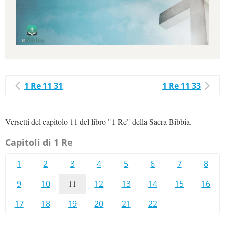
1 Re 11 31
1 Re 11 33
Versetti del capitolo 11 del libro "1 Re" della Sacra Bibbia.
Capitoli di 1 Re
1
2
3
4
5
6
7
8
9
10
11
12
13
14
15
16
17
18
19
20
21
22