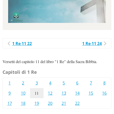
1 Re 11 22
1 Re 11 24
Versetti del capitolo 11 del libro "1 Re" della Sacra Bibbia.
Capitoli di 1 Re
1
2
3
4
5
6
7
8
9
10
11
12
13
14
15
16
17
18
19
20
21
22