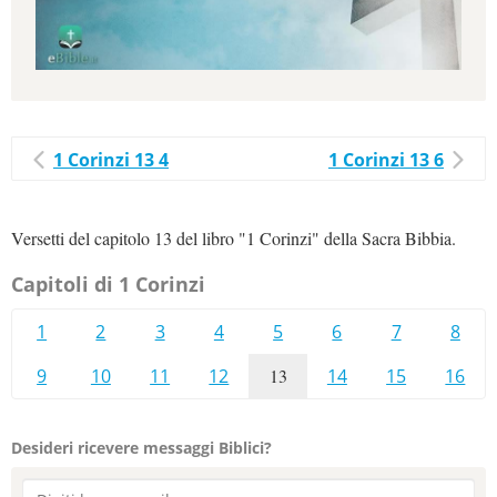
1 Corinzi 13 4
1 Corinzi 13 6
Versetti del capitolo 13 del libro "1 Corinzi" della Sacra Bibbia.
Capitoli di 1 Corinzi
1
2
3
4
5
6
7
8
9
10
11
12
13
14
15
16
Desideri ricevere messaggi Biblici?