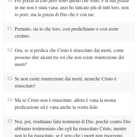
10
Per grazia di Dio però sono quello che sono, e la sua grazia
in me non è stata vana; anzi ho faticato più di tutti loro, non
io però, ma la grazia di Dio che è con me.
11
Pertanto, sia io che loro, così predichiamo e così avete
creduto.
12
Ora, se si predica che Cristo è risuscitato dai morti, come
possono dire alcuni tra voi che non esiste risurrezione dei
morti?
13
Se non esiste risurrezione dai morti, neanche Cristo è
risuscitato!
14
Ma se Cristo non è risuscitato, allora è vana la nostra
predicazione ed è vana anche la vostra fede.
15
Noi, poi, risultiamo falsi testimoni di Dio, perché contro Dio
abbiamo testimoniato che egli ha risuscitato Cristo, mentre
non lo ha risuscitato, se è vero che i morti non risorgono.