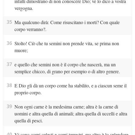
infatti dimostrano di non conoscere Dio; ve lo dico a vostra
vergogna.
35
Ma qualcuno dirà: Come risuscitano i morti? Con quale
corpo verranno?.
36
Stolto! Ciò che tu semini non prende vita, se prima non
muore;
37
e quello che semini non è il corpo che nascerà, ma un
semplice chicco, di grano per esempio o di altro genere.
38
E Dio gli dà un corpo come ha stabilito, e a ciascun seme il
proprio corpo.
39
Non ogni carne è la medesima carne; altra è la carne di
uomini e altra quella di animali; altra quella di uccelli e altra
quella di pesci.
40
Vi sono corpi celesti e corpi terrestri, ma altro è lo splendore