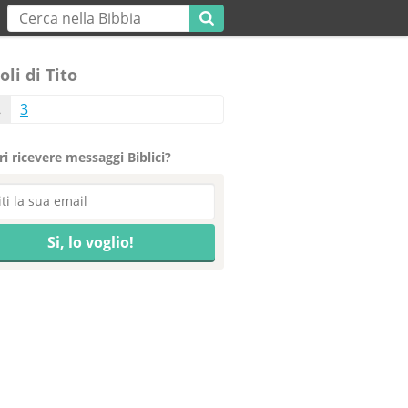
oli di Tito
2
3
i ricevere messaggi Biblici?