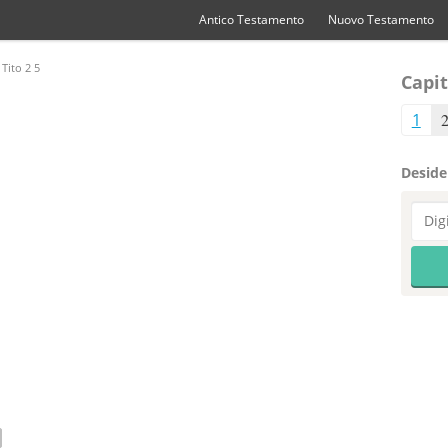
Antico Testamento
Nuovo Testamento
Tito 2 5
Capit
1
Desider