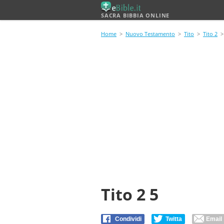
SACRA BIBBIA ONLINE
Home
>
Nuovo Testamento
>
Tito
>
Tito 2
> 
Tito 2 5
Condividi
Twitta
Email