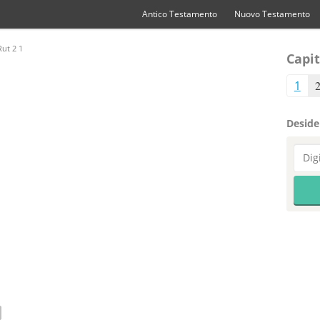
Antico Testamento
Nuovo Testamento
ut 2 1
Capit
1
Desider