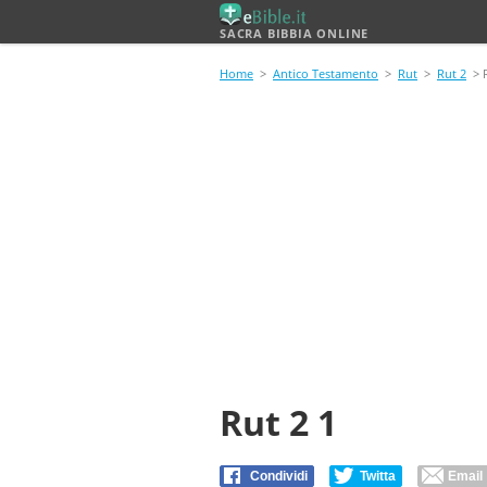
SACRA BIBBIA ONLINE
Home
>
Antico Testamento
>
Rut
>
Rut 2
> R
Rut 2 1
Condividi
Twitta
Email