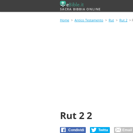
SACRA BIBBIA ONLINE
Home
>
Antico Testamento
>
Rut
>
Rut 2
> R
Rut 2 2
Condividi
Twitta
Email