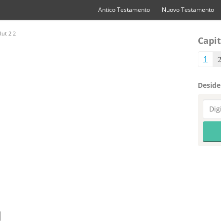
Antico Testamento
Nuovo Testamento
ut 2 2
Capit
1
Desider