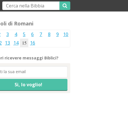
oli di Romani
2
3
4
5
6
7
8
9
10
2
13
14
15
16
ri ricevere messaggi Biblici?