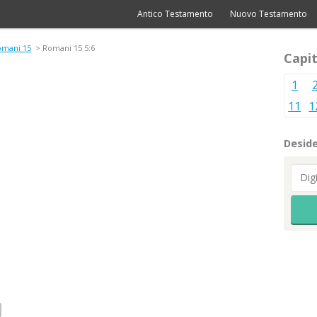
Antico Testamento
Nuovo Testamento
omani 15
> Romani 15 5:6
Capit
1
11
1
Deside