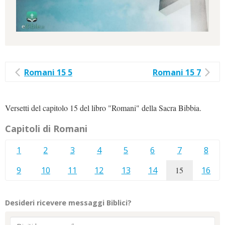
Romani 15 5
Romani 15 7
Versetti del capitolo 15 del libro "Romani" della Sacra Bibbia.
Capitoli di Romani
1
2
3
4
5
6
7
8
9
10
11
12
13
14
15
16
Desideri ricevere messaggi Biblici?