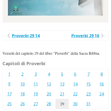
Proverbi 29 14
Proverbi 29 16
Versetti del capitolo 29 del libro "Proverbi" della Sacra Bibbia.
Capitoli di Proverbi
1
2
3
4
5
6
7
8
9
10
11
12
13
14
15
16
17
18
19
20
21
22
23
24
25
26
27
28
29
30
31