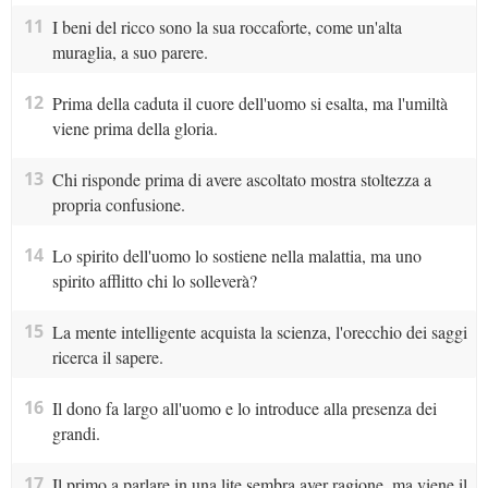
11
I beni del ricco sono la sua roccaforte, come un'alta
muraglia, a suo parere.
12
Prima della caduta il cuore dell'uomo si esalta, ma l'umiltà
viene prima della gloria.
13
Chi risponde prima di avere ascoltato mostra stoltezza a
propria confusione.
14
Lo spirito dell'uomo lo sostiene nella malattia, ma uno
spirito afflitto chi lo solleverà?
15
La mente intelligente acquista la scienza, l'orecchio dei saggi
ricerca il sapere.
16
Il dono fa largo all'uomo e lo introduce alla presenza dei
grandi.
17
Il primo a parlare in una lite sembra aver ragione, ma viene il