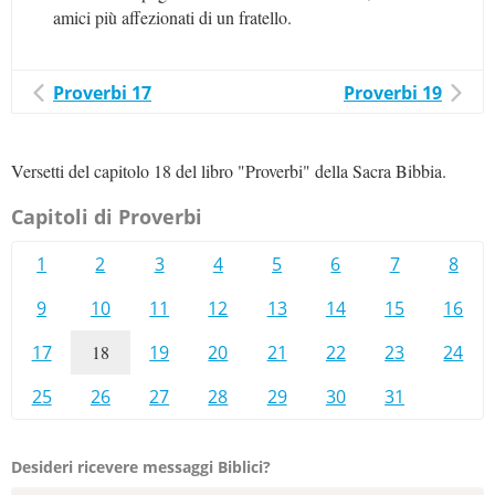
amici più affezionati di un fratello.
Proverbi 17
Proverbi 19
Versetti del capitolo 18 del libro "Proverbi" della Sacra Bibbia.
Capitoli di Proverbi
1
2
3
4
5
6
7
8
9
10
11
12
13
14
15
16
17
18
19
20
21
22
23
24
25
26
27
28
29
30
31
Desideri ricevere messaggi Biblici?