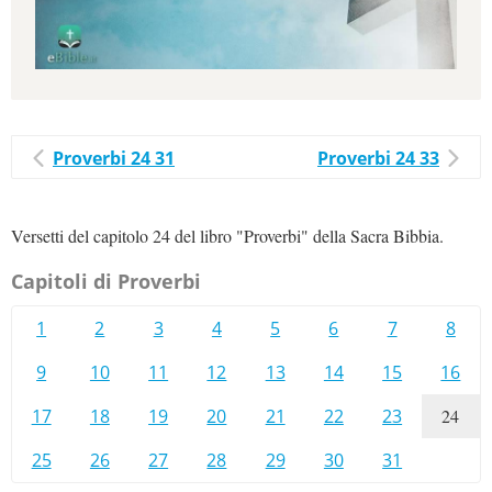
Proverbi 24 31
Proverbi 24 33
Versetti del capitolo 24 del libro "Proverbi" della Sacra Bibbia.
Capitoli di Proverbi
1
2
3
4
5
6
7
8
9
10
11
12
13
14
15
16
17
18
19
20
21
22
23
24
25
26
27
28
29
30
31