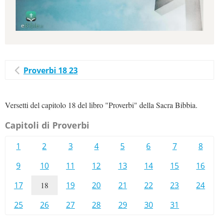
Proverbi 18 23
Versetti del capitolo 18 del libro "Proverbi" della Sacra Bibbia.
Capitoli di Proverbi
1
2
3
4
5
6
7
8
9
10
11
12
13
14
15
16
17
18
19
20
21
22
23
24
25
26
27
28
29
30
31