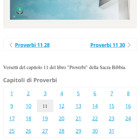
Proverbi 11 28
Proverbi 11 30
Versetti del capitolo 11 del libro "Proverbi" della Sacra Bibbia.
Capitoli di Proverbi
1
2
3
4
5
6
7
8
9
10
11
12
13
14
15
16
17
18
19
20
21
22
23
24
25
26
27
28
29
30
31