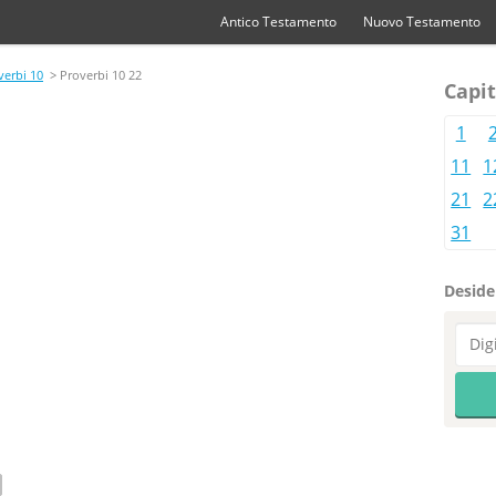
Antico Testamento
Nuovo Testamento
verbi 10
> Proverbi 10 22
Capit
1
11
1
21
2
31
Desider