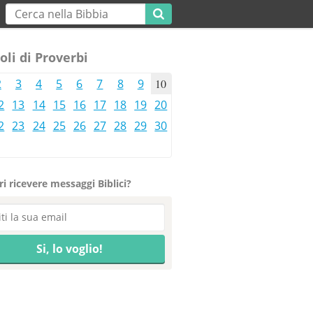
oli di Proverbi
2
3
4
5
6
7
8
9
10
2
13
14
15
16
17
18
19
20
2
23
24
25
26
27
28
29
30
i ricevere messaggi Biblici?