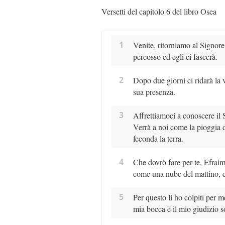
Versetti del capitolo 6 del libro Osea
1
Venite, ritorniamo al Signore: 
percosso ed egli ci fascerà.
2
Dopo due giorni ci ridarà la vi
sua presenza.
3
Affrettiamoci a conoscere il 
Verrà a noi come la pioggia 
feconda la terra.
4
Che dovrò fare per te, Efraim
come una nube del mattino, c
5
Per questo li ho colpiti per me
mia bocca e il mio giudizio s