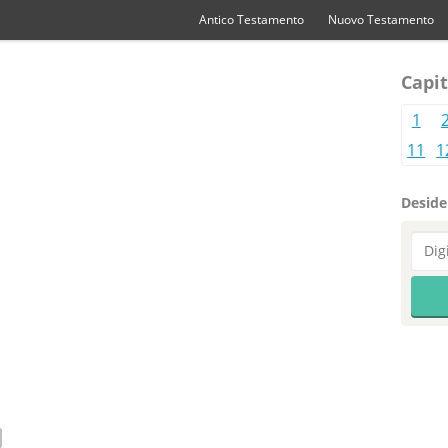
Antico Testamento
Nuovo Testamento
Capit
1
11
1
Desider