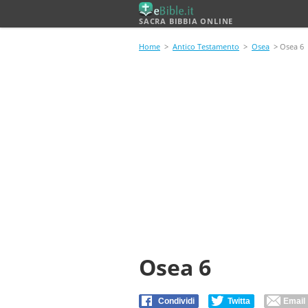
SACRA BIBBIA ONLINE
Home
>
Antico Testamento
>
Osea
> Osea 6
Osea 6
Condividi
Twitta
Email