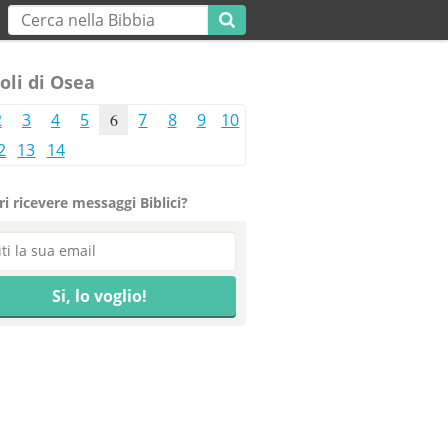
oli di Osea
2
3
4
5
6
7
8
9
10
2
13
14
i ricevere messaggi Biblici?