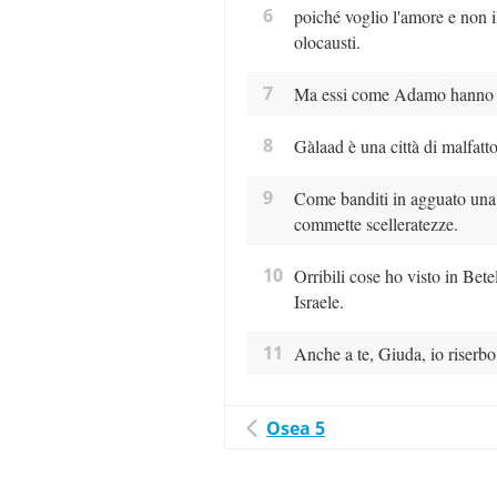
6
poiché voglio l'amore e non i
olocausti.
7
Ma essi come Adamo hanno vio
8
Gàlaad è una città di malfatt
9
Come banditi in agguato una c
commette scelleratezze.
10
Orribili cose ho visto in Betel
Israele.
11
Anche a te, Giuda, io riserbo
Osea 5