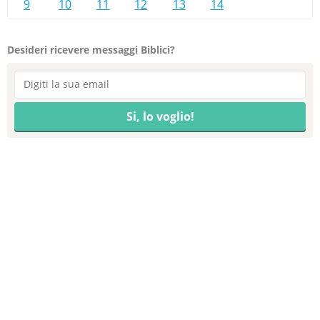
9
10
11
12
13
14
Desideri ricevere messaggi Biblici?