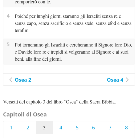
comporterò con te.
4
Poiché per lunghi giorni staranno gli Israeliti senza re e
senza capo, senza sacrificio e senza stele, senza efod e senza
terafim.
5
Poi torneranno gli Israeliti e cercheranno il Signore loro Dio,
e Davide loro re e trepidi si volgeranno al Signore e ai suoi
beni, alla fine dei giorni.
Osea 2
Osea 4
Versetti del capitolo 3 del libro "Osea" della Sacra Bibbia.
Capitoli di Osea
1
2
3
4
5
6
7
8