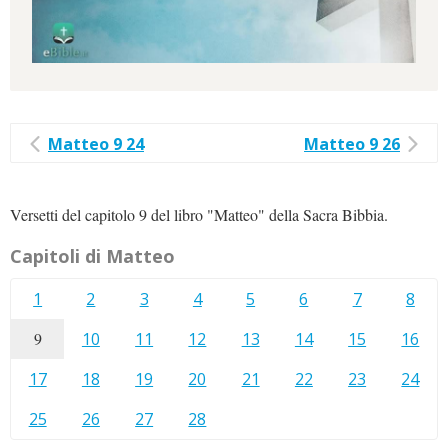
Matteo 9 24
Matteo 9 26
Versetti del capitolo 9 del libro "Matteo" della Sacra Bibbia.
Capitoli di Matteo
1
2
3
4
5
6
7
8
9
10
11
12
13
14
15
16
17
18
19
20
21
22
23
24
25
26
27
28