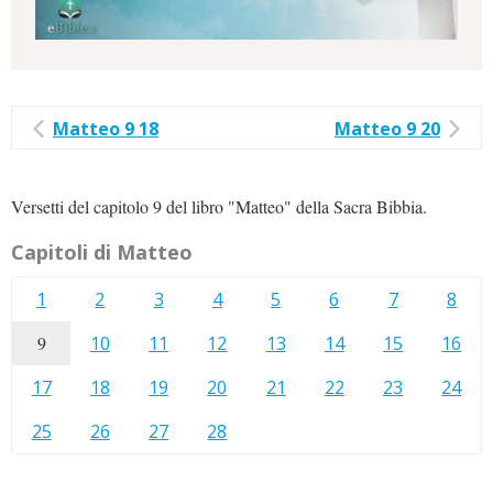
Matteo 9 18
Matteo 9 20
Versetti del capitolo 9 del libro "Matteo" della Sacra Bibbia.
Capitoli di Matteo
1
2
3
4
5
6
7
8
9
10
11
12
13
14
15
16
17
18
19
20
21
22
23
24
25
26
27
28