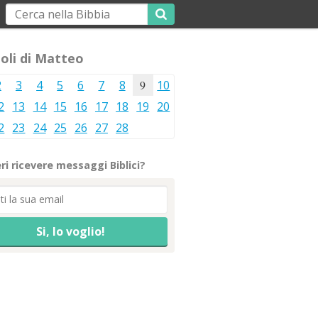
oli di Matteo
2
3
4
5
6
7
8
9
10
2
13
14
15
16
17
18
19
20
2
23
24
25
26
27
28
ri ricevere messaggi Biblici?