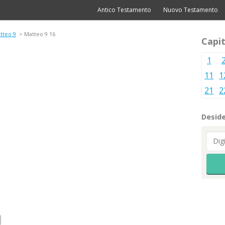
Antico Testamento
Nuovo Testamento
tteo 9
> Matteo 9 16
Capit
1
11
1
21
2
Deside