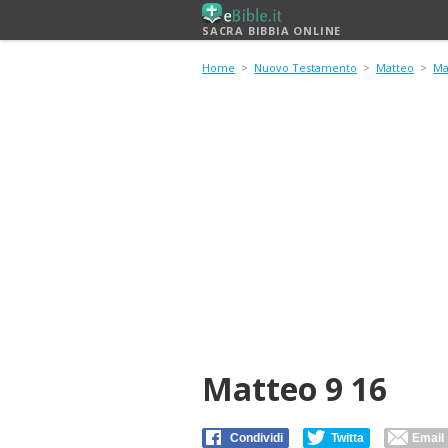
SACRA BIBBIA ONLINE
Home
>
Nuovo Testamento
>
Matteo
>
Ma
Matteo 9 16
Condividi
Twitta
Email